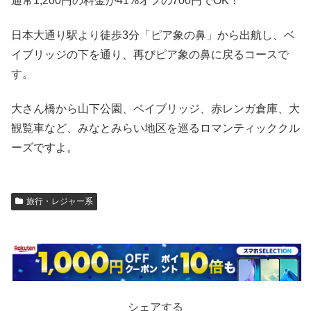
通常1,200円の料金が41%オフの700円でOK！
日本大通り駅より徒歩3分「ピア象の鼻」から出航し、ベ
イブリッジの下を通り、再びピア象の鼻に戻るコースで
す。
大さん橋から山下公園、ベイブリッジ、赤レンガ倉庫、大
観覧車など、みなとみらい地区を巡るロマンティッククル
ーズですよ。
旅行・レジャー系
シェアする