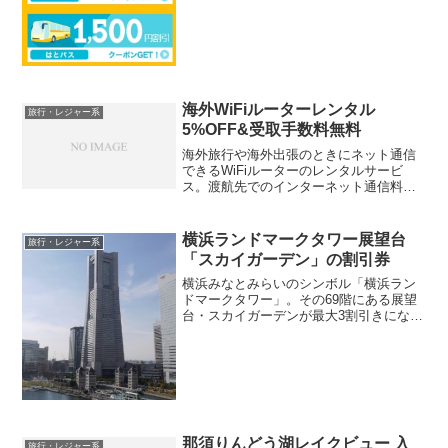
ル】●1,000円割引クーポン→2018年2月
15日(木) ～ 2018年5月31日(木)までの出発
に使えます金額条件：4,...
海外WiFiルーターレンタル
旅行・レジャー系
5%OFF&受取手数料無料
海外旅行や海外出張のときにネット通信
できるWiFiルーターのレンタルサービ
ス。渡航先でのインターネット通信料金
を抑えたい人におすすめです。ただ、空
港での受け取りでも、手数料が取られて
しまうことも結構多いです。しかし、こ
横浜ランドマークタワー展望台
旅行・レジャー系
ちら↓から申し込むと、...
「スカイガーデン」の割引券
横浜みなとみらいのシンボル「横浜ラン
ドマークタワー」。その69階にある展望
台・スカイガーデンが最大3割引きになる
割引券です。こちら→【最大30%割引】
横浜 ランドマークタワー展望台「スカイ
ガーデン」 割引券以下の料金で入場でき
ます。★大人 ...
那須りんどう湖レイクビュー 入
旅行・レジャー系