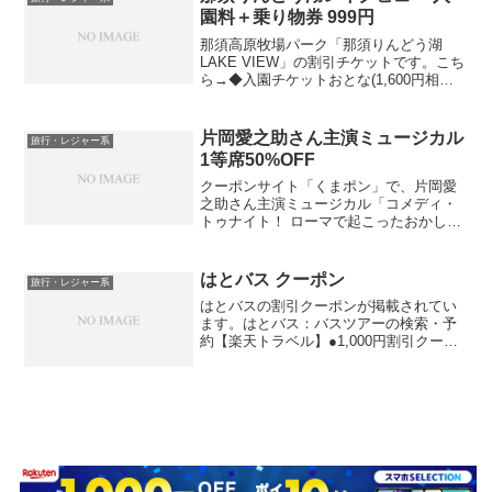
園料＋乗り物券 999円
那須高原牧場パーク「那須りんどう湖
LAKE VIEW」の割引チケットです。こち
ら→◆入園チケットおとな(1,600円相当) /
3歳～小学生(800円相当)◆乗物券(1,200円
分相当)大人だと合わせて2,800円相当分
を999円でゲットで...
片岡愛之助さん主演ミュージカル
旅行・レジャー系
1等席50%OFF
クーポンサイト「くまポン」で、片岡愛
之助さん主演ミュージカル「コメディ・
トゥナイト！ ローマで起こったおかしな
出来事〈江戸版〉」の1等席チケットを半
額でゲットできます！→50%OFF【6,500
円】≪☆主演・片岡愛之助×演出・宮本亜
はとバス クーポン
旅行・レジャー系
門☆ブロ...
はとバスの割引クーポンが掲載されてい
ます。はとバス：バスツアーの検索・予
約【楽天トラベル】●1,000円割引クーポ
ン→2017年1月12日(木)～2017年4月30日
(日) までの出発に使えます金額条件：
4,500円（税込）以上の利用料金●...