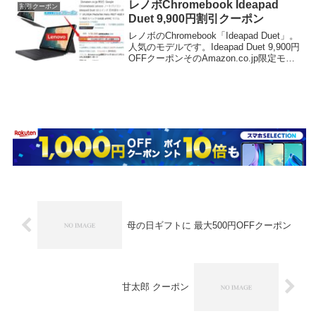
（木）10:00～2019年1月16日（水）10...
レノボChromebook Ideapad
割引クーポン
Duet 9,900円割引クーポン
レノボのChromebook「Ideapad Duet」。
人気のモデルです。Ideapad Duet 9,900円
OFFクーポンそのAmazon.co.jp限定モデ
ルが、9,900円割引で購入できるようにな
っています。販売ページはこちらです...
母の日ギフトに 最大500円OFFクーポン
甘太郎 クーポン