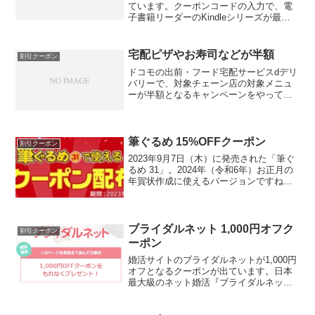
ています。クーポンコードの入力で、電
子書籍リーダーのKindleシリーズが最大
2,800円OFFの価格で購入できます！
●Kindle Paperwhite 32GB マンガモデ
ル：2,800円OFF ●K...
宅配ピザやお寿司などが半額
割引クーポン
ドコモの出前・フード宅配サービスdデリ
バリーで、対象チェーン店の対象メニュ
ーが半額となるキャンペーンをやってい
ます。【キャンペーン期間】第一弾：
2016年8月19日（金）～2016年8月21日
（日）第二弾：2016年8月22日（月）～
201...
筆ぐるめ 15%OFFクーポン
割引クーポン
2023年9月7日（木）に発売された「筆ぐ
るめ 31」。2024年（令和6年）お正月の
年賀状作成に使えるバージョンですね。
ちなみに干支は「辰（龍）」となりま
す。筆ぐるめ31に使える15%OFFクーポ
ンその筆ぐるめ31の購入に使える
15%OF...
ブライダルネット 1,000円オフク
割引クーポン
ーポン
婚活サイトのブライダルネットが1,000円
オフとなるクーポンが出ています。日本
最大級のネット婚活『ブライダルネッ
ト』 クーポンコードが下のほうに載って
いますよ↑有効期間は2018月12月13日