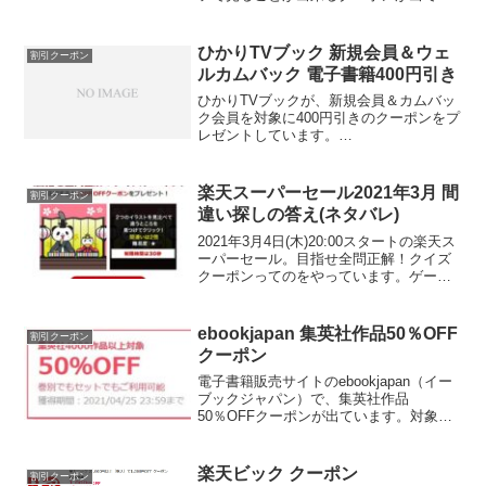
ます。ランキングはこちらで見ることが
できます→2017年間人気作品ランキング
- 映画・ドラマ・アニメ動画【楽天TV】
ひかりTVブック 新規会員＆ウェ
割引クーポン
クーポ...
ルカムバック 電子書籍400円引き
ひかりTVブックが、新規会員＆カムバッ
ク会員を対象に400円引きのクーポンをプ
レゼントしています。
a8adscript('body').showAd({"req":
{"mat":"2TEIJY+44Y2QA+38M2+BWGDT
","al...
楽天スーパーセール2021年3月 間
割引クーポン
違い探しの答え(ネタバレ)
2021年3月4日(木)20:00スタートの楽天ス
ーパーセール。目指せ全問正解！クイズ
クーポンってのをやっています。ゲーム
に全問正解で割引クーポンプレゼント間
違い探しゲームで、制限時間内に全問正
解すると割引クーポンをもらえます。 –
ebookjapan 集英社作品50％OFF
割引クーポン
クーポ...
クーポン
電子書籍販売サイトのebookjapan（イー
ブックジャパン）で、集英社作品
50％OFFクーポンが出ています。対象と
なるのは4,000作品以上。クーポンはセッ
ト作品にも適用できますし、利用期限ま
で何回でも利用可です。つまり・・・ま
楽天ビック クーポン
割引クーポン
とめ買いの...