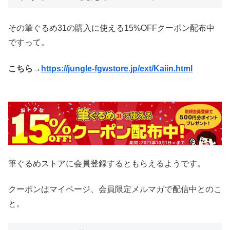
その筆ぐるめ31の購入に使える15%OFFクーポン配布中
ですって。
こちら→
https://jungle-fgwstore.jp/ext/Kaiin.html
筆ぐるめストアに会員登録するともらえるようです。
クーポンはマイページ、会員限定メルマガで配信中とのこ
と。