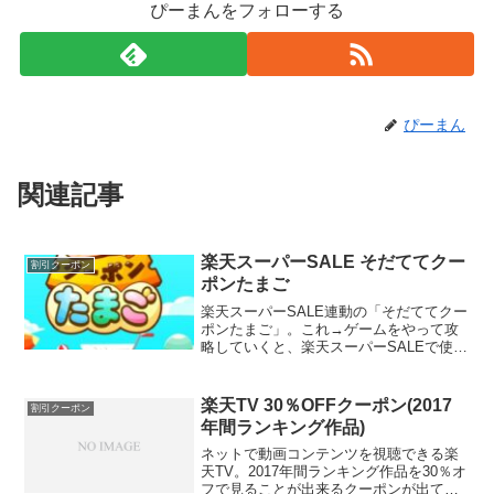
ぴーまんをフォローする
ぴーまん
関連記事
楽天スーパーSALE そだててクー
割引クーポン
ポンたまご
楽天スーパーSALE連動の「そだててクー
ポンたまご」。これ→ゲームをやって攻
略していくと、楽天スーパーSALEで使え
るお得なクーポンをもらえます。この
「そだててクーポンたまご」が初登場し
たのは、2020年9月の楽天スーパーセー
楽天TV 30％OFFクーポン(2017
割引クーポン
ル？（その前は...
年間ランキング作品)
ネットで動画コンテンツを視聴できる楽
天TV。2017年間ランキング作品を30％オ
フで見ることが出来るクーポンが出てい